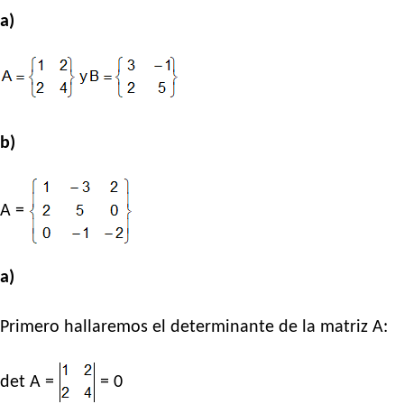
a)
b)
A =
a)
Primero hallaremos el determinante de la matriz A:
det A =
= 0