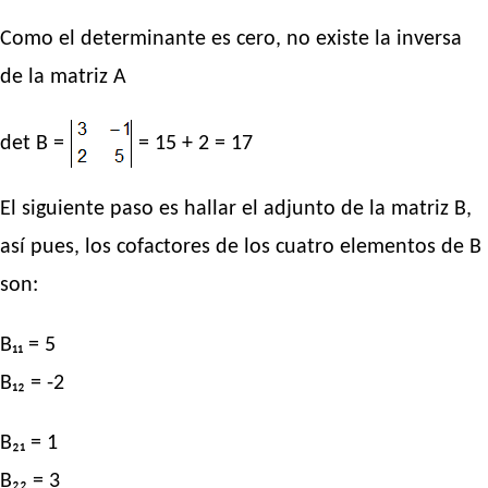
Como el determinante es cero, no existe la inversa
de la matriz A
det B =
= 15 + 2 = 17
El siguiente paso es hallar el adjunto de la matriz B,
así pues, los cofactores de los cuatro elementos de B
son:
B₁₁ = 5
B₁₂ = -2
B₂₁ = 1
B₂₂ = 3