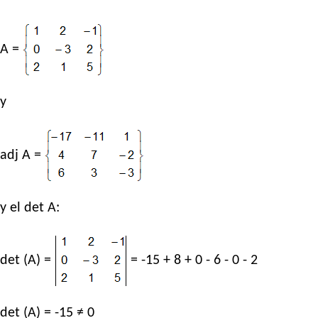
A =
y
adj A =
y el det A:
det (A) =
= -15 + 8 + 0 - 6 - 0 - 2
det (A) = -15 ≠ 0