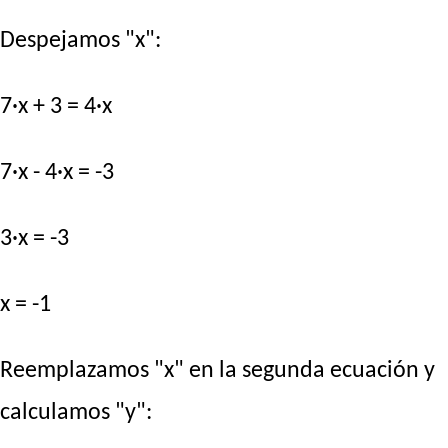
Despejamos "x":
7·x + 3 = 4·x
7·x - 4·x = -3
3·x = -3
x = -1
Reemplazamos "x" en la segunda ecuación y
calculamos "y":