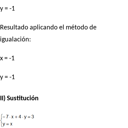
y = -1
Resultado aplicando el método de
igualación:
x = -1
y = -1
II) Sustitución