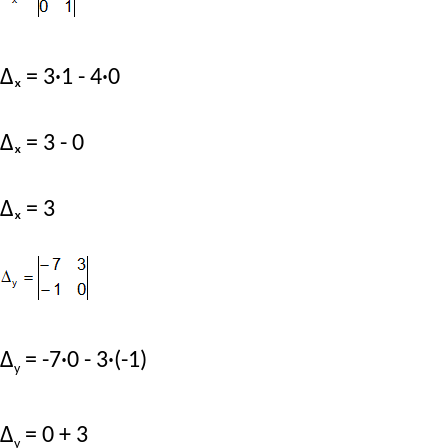
Δₓ = 3·1 - 4·0
Δₓ = 3 - 0
Δₓ = 3
Δ
= -7·0 - 3·(-1)
y
Δ
= 0 + 3
y