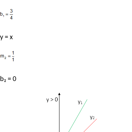
y = x
b₂ = 0