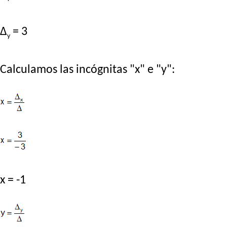
Δ
= 3
y
Calculamos las incógnitas "x" e "y":
x = -1