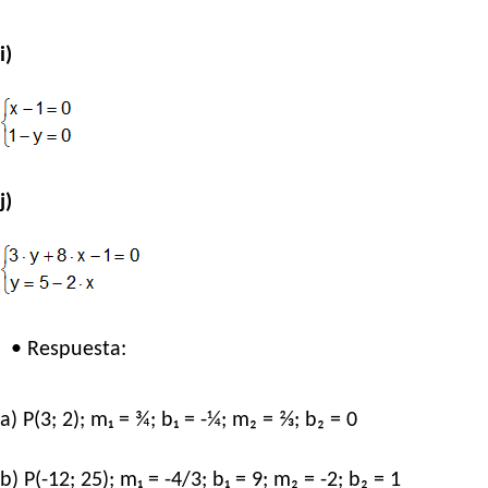
i)
j)
• Respuesta:
a) P(3; 2); m₁ = ¾; b₁ = -¼; m₂ = ⅔; b₂ = 0
b) P(-12; 25); m₁ = -4/3; b₁ = 9; m₂ = -2; b₂ = 1