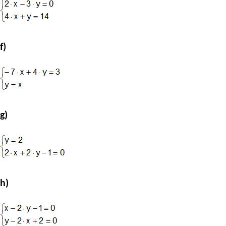
f)
g)
h)