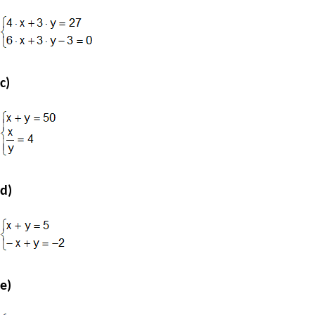
c)
d)
e)