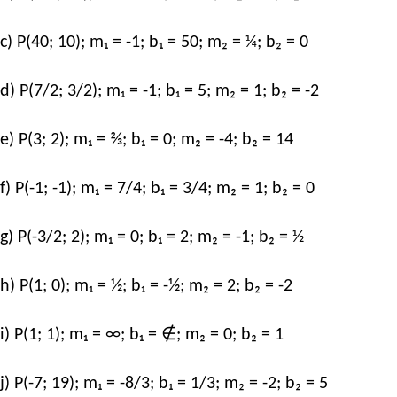
c) P(40; 10); m₁ = -1; b₁ = 50; m₂ = ¼; b₂ = 0
d) P(7/2; 3/2); m₁ = -1; b₁ = 5; m₂ = 1; b₂ = -2
e) P(3; 2); m₁ = ⅔; b₁ = 0; m₂ = -4; b₂ = 14
f) P(-1; -1); m₁ = 7/4; b₁ = 3/4; m₂ = 1; b₂ = 0
g) P(-3/2; 2); m₁ = 0; b₁ = 2; m₂ = -1; b₂ = ½
h) P(1; 0); m₁ = ½; b₁ = -½; m₂ = 2; b₂ = -2
i) P(1; 1); m₁ = ∞; b₁ = ∉; m₂ = 0; b₂ = 1
j) P(-7; 19); m₁ = -8/3; b₁ = 1/3; m₂ = -2; b₂ = 5