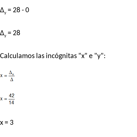
Δ
= 28 - 0
y
Δ
= 28
y
Calculamos las incógnitas "x" e "y":
x = 3