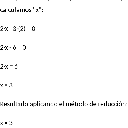
calculamos "x":
2·x - 3·(2) = 0
2·x - 6 = 0
2·x = 6
x = 3
Resultado aplicando el método de reducción:
x = 3