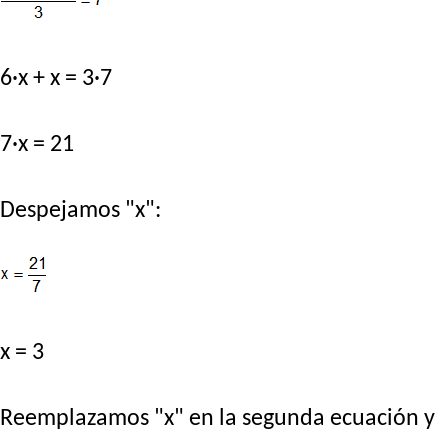
6·x + x = 3·7
7·x = 21
Despejamos "x":
x = 3
Reemplazamos "x" en la segunda ecuación y