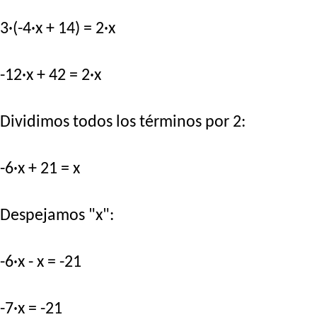
3·(-4·x + 14) = 2·x
-12·x + 42 = 2·x
Dividimos todos los términos por 2:
-6·x + 21 = x
Despejamos "x":
-6·x - x = -21
-7·x = -21