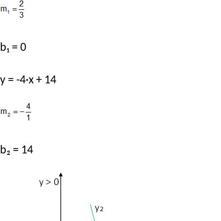
b₁ = 0
y = -4·x + 14
b₂ = 14