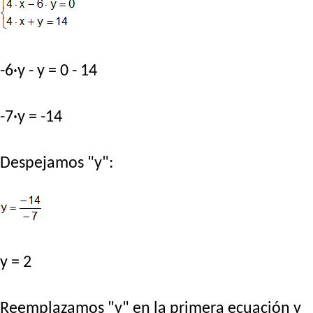
-6·y - y = 0 - 14
-7·y = -14
Despejamos "y":
y = 2
Reemplazamos "y" en la primera ecuación y