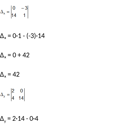
Δₓ = 0·1 - (-3)·14
Δₓ = 0 + 42
Δₓ = 42
Δ
= 2·14 - 0·4
y