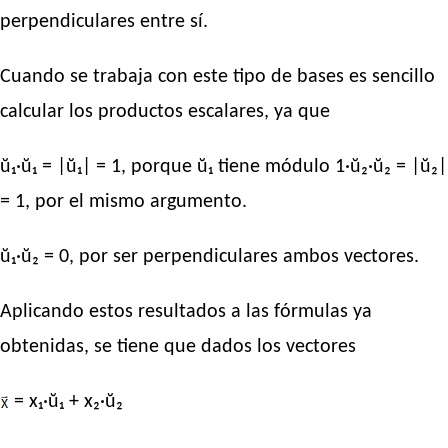
perpendiculares entre sí.
Cuando se trabaja con este tipo de bases es sencillo
calcular los productos escalares, ya que
ŭ₁·ŭ₁ = |ŭ₁| = 1, porque ŭ₁ tiene módulo 1·ŭ₂·ŭ₂ = |ŭ₂|
= 1, por el mismo argumento.
ŭ₁·ŭ₂ = 0, por ser perpendiculares ambos vectores.
Aplicando estos resultados a las fórmulas ya
obtenidas, se tiene que dados los vectores
= x₁·ŭ₁ + x₂·ŭ₂