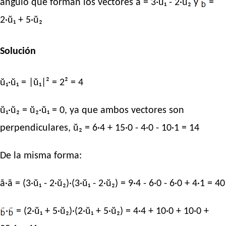
ángulo que forman los vectores ā = 3·ŭ₁ - 2·ŭ₂ y
=
2·ŭ₁ + 5·ŭ₂
Solución
ŭ₁·ŭ₁ = |ŭ₁|² = 2² = 4
ŭ₁·ŭ₂ = ŭ₂·ŭ₁ = 0, ya que ambos vectores son
perpendiculares, ŭ₂ = 6·4 + 15·0 - 4·0 - 10·1 = 14
De la misma forma:
ā·ā = (3·ŭ₁ - 2·ŭ₂)·(3·ŭ₁ - 2·ŭ₂) = 9·4 - 6·0 - 6·0 + 4·1 = 40
·
= (2·ŭ₁ + 5·ŭ₂)·(2·ŭ₁ + 5·ŭ₂) = 4·4 + 10·0 + 10·0 +