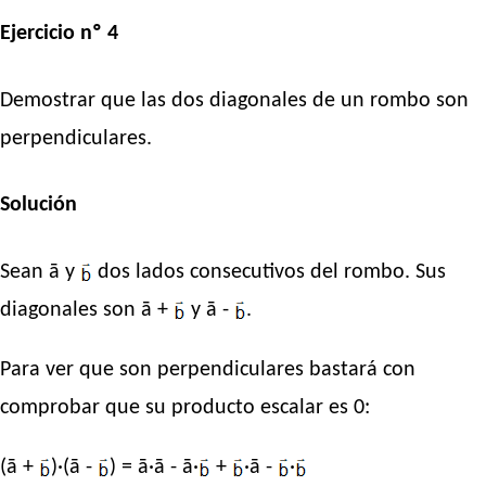
Ejercicio nº 4
Demostrar que las dos diagonales de un rombo son
perpendiculares.
Solución
Sean ā y
dos lados consecutivos del rombo. Sus
diagonales son ā +
y ā -
.
Para ver que son perpendiculares bastará con
comprobar que su producto escalar es 0:
(ā +
)·(ā -
) = ā·ā - ā·
+
·ā -
·