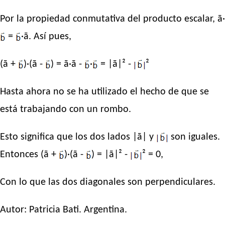
Por la propiedad conmutativa del producto escalar, ā·
=
·ā. Así pues,
(ā +
)·(ā -
) = ā·ā -
·
= |ā|² -
²
Hasta ahora no se ha utilizado el hecho de que se
está trabajando con un rombo.
Esto significa que los dos lados |ā| y
son iguales.
Entonces (ā +
)·(ā -
) = |ā|² -
² = 0,
Con lo que las dos diagonales son perpendiculares.
Autor:
Patricia Bati
. Argentina.