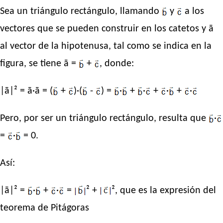
Sea un triángulo rectángulo, llamando
y
a los
vectores que se pueden construir en los catetos y ā
al vector de la hipotenusa, tal como se indica en la
figura, se tiene ā =
+
, donde:
|ā|² = ā·ā = (
+
)·(
-
) =
·
+
·
+
·
+
·
Pero, por ser un triángulo rectángulo, resulta que
·
=
·
= 0.
Así:
|ā|² =
·
+
·
=
² +
², que es la expresión del
teorema de Pitágoras