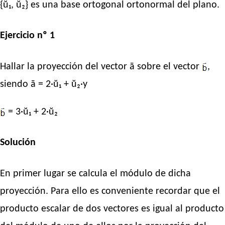
{ŭ₁, ŭ₂} es una base ortogonal ortonormal del plano.
Ejercicio nº 1
Hallar la proyección del vector ā sobre el vector
,
siendo ā = 2·ŭ₁ + ŭ₂·y
= 3·ŭ₁ + 2·ŭ₂
Solución
En primer lugar se calcula el módulo de dicha
proyección. Para ello es conveniente recordar que el
producto escalar de dos vectores es igual al producto