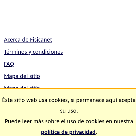
Acerca de Fisicanet
Términos y condiciones
FAQ
Mapa del sitio
Mapa del sitio
Éste sitio web usa cookies, si permanece aquí acepta
Contacto
su uso.
Copyright © 2.000-2.028 Fisicanet ® Todos los
Puede leer más sobre el uso de cookies en nuestra
derechos reservados
política de privacidad
.