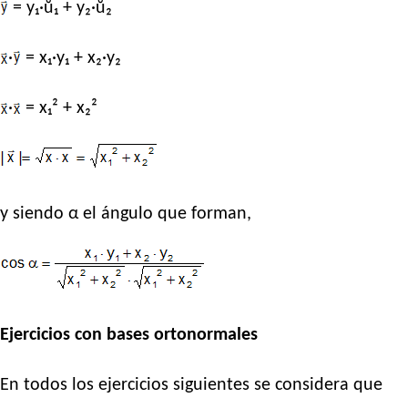
= y₁·ŭ₁ + y₂·ŭ₂
·
= x₁·y₁ + x₂·y₂
·
= x₁² + x₂²
y siendo α el ángulo que forman,
Ejercicios con bases ortonormales
En todos los ejercicios siguientes se considera que