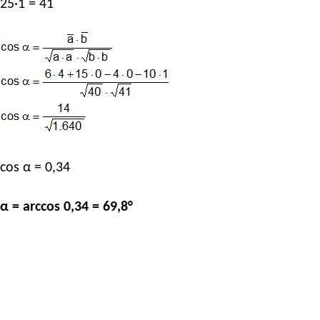
25·1 = 41
cos α = 0,34
α = arccos 0,34 = 69,8°