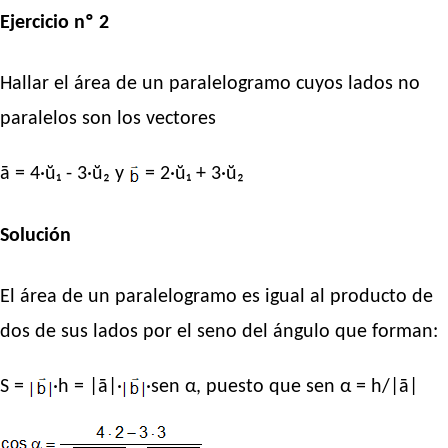
Ejercicio nº 2
Hallar el área de un paralelogramo cuyos lados no
paralelos son los vectores
ā = 4·ŭ₁ - 3·ŭ₂ y
= 2·ŭ₁ + 3·ŭ₂
Solución
El área de un paralelogramo es igual al producto de
dos de sus lados por el seno del ángulo que forman:
S =
·h = |ā|·
·sen α, puesto que sen α = h/|ā|