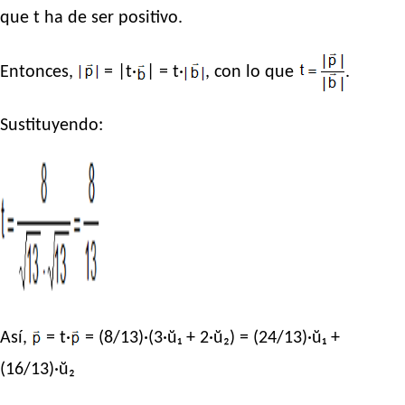
que t ha de ser positivo.
Entonces,
= |t·
| = t·
, con lo que
.
Sustituyendo:
Así,
= t·
= (8/13)·(3·ŭ₁ + 2·ŭ₂) = (24/13)·ŭ₁ +
(16/13)·ŭ₂