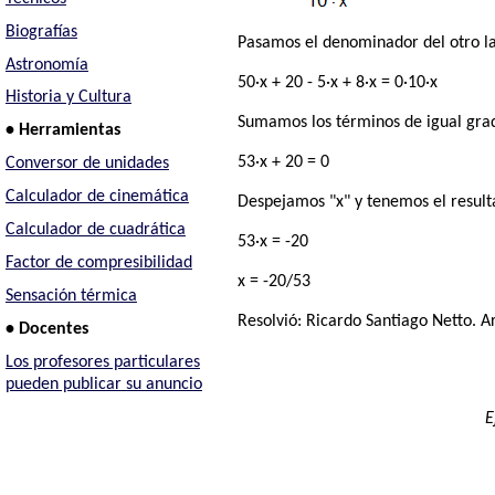
Biografías
Pasamos el denominador del otro la
Astronomía
50·x + 20 - 5·x + 8·x = 0·10·x
Historia y Cultura
Sumamos los términos de igual gra
• Herramientas
53·x + 20 = 0
Conversor de unidades
Calculador de cinemática
Despejamos "x" y tenemos el result
Calculador de cuadrática
53·x = -20
Factor de compresibilidad
x = -20/53
Sensación térmica
Resolvió:
Ricardo Santiago Netto
. A
• Docentes
Los profesores particulares
pueden publicar su anuncio
E