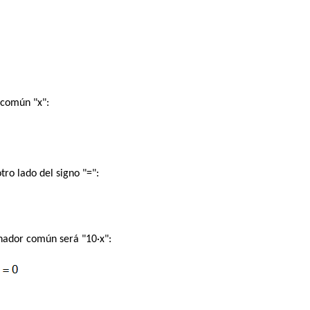
 común "x":
tro lado del signo "=":
nador común será "10·x":