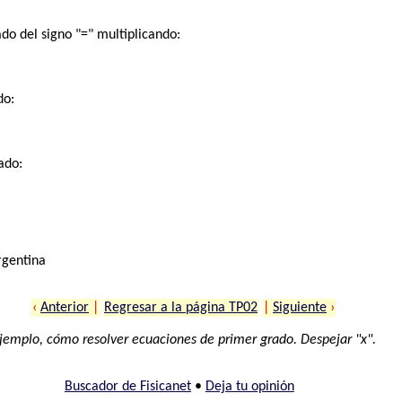
do del signo "=" multiplicando:
do:
ado:
rgentina
‹
Anterior
|
Regresar a la página TP02
|
Siguiente
›
jemplo, cómo resolver ecuaciones de primer grado. Despejar "x".
Buscador de Fisicanet
•
Deja tu opinión