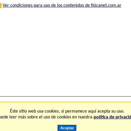
⚠
Ver condiciones para uso de los contenidos de fisicanet.com.ar
ones
FAQ
M
Éste sitio web usa cookies, si permanece aquí acepta su uso.
uede leer más sobre el uso de cookies en nuestra
política de privaci
Copyright © 2.000-2.028 Fisicanet ® Todos los derechos reservados