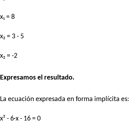
x₁ = 8
x₂ = 3 - 5
x₂ = -2
Expresamos el resultado.
La ecuación expresada en forma implícita es:
x² - 6·x - 16 = 0