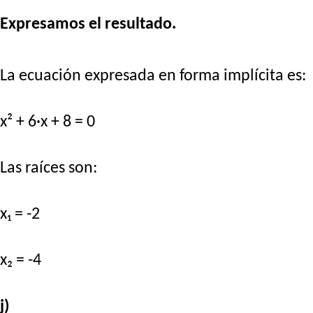
Expresamos el resultado.
La ecuación expresada en forma implícita es:
x² + 6·x + 8 = 0
Las raíces son:
x₁ = -2
x₂ = -4
j)