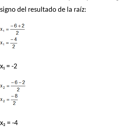
signo del resultado de la raíz:
x₁ = -2
x₂ = -4