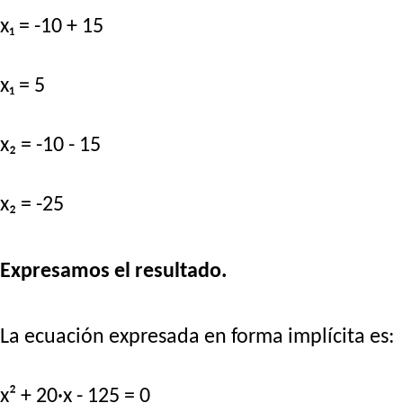
x₁ = -10 + 15
x₁ = 5
x₂ = -10 - 15
x₂ = -25
Expresamos el resultado.
La ecuación expresada en forma implícita es:
x² + 20·x - 125 = 0