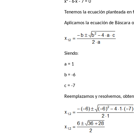
x² - 6·x - 7 = 0
Tenemos la ecuación planteada en 
Aplicamos la ecuación de Báscara o
Siendo:
a = 1
b = -6
c = -7
Reemplazamos y resolvemos, obten