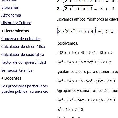
Biografías
Astronomía
Elevamos ambos miembros al cuadra
Historia y Cultura
• Herramientas
Conversor de unidades
Resolvemos:
Calculador de cinemática
4·(2·x² + 6·x + 4) = 9·x² + 18·x + 9
Calculador de cuadrática
8·x² + 24·x + 16 = 9·x² + 18·x + 9
Factor de compresibilidad
Sensación térmica
Igualamos a cero para obtener la ec
• Docentes
8·x² + 24·x + 16 - 9·x² - 18·x - 9 = 0
Los profesores particulares
Agrupamos y sumamos los términos 
pueden publicar su anuncio
8·x² - 9·x² + 24·x - 18·x + 16 - 9 = 0
-x² + 6·x + 7 = 0