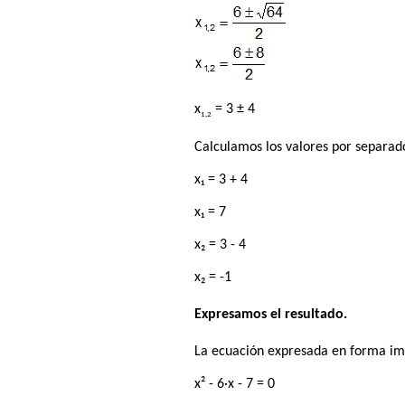
x
= 3 ± 4
1,2
Calculamos los valores por separado 
x₁ = 3 + 4
x₁ = 7
x₂ = 3 - 4
x₂ = -1
Expresamos el resultado.
La ecuación expresada en forma imp
x² - 6·x - 7 = 0