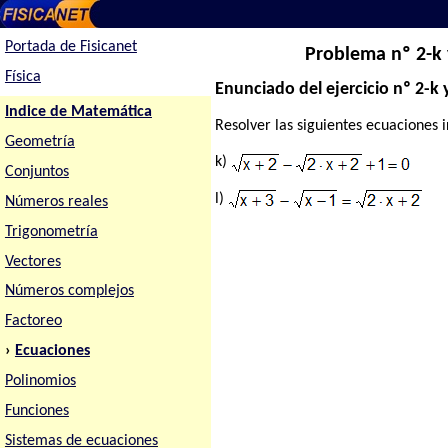
Portada de Fisicanet
Problema nº 2-k y
Física
Enunciado del ejercicio nº 2-k y
Indice de Matemática
Resolver las siguientes ecuaciones 
Geometría
k)
Conjuntos
l)
Números reales
Trigonometría
Vectores
Números complejos
Factoreo
›
Ecuaciones
Polinomios
Funciones
Sistemas de ecuaciones