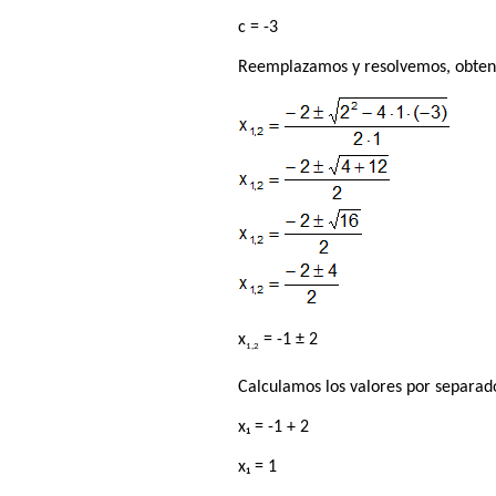
c = -3
Reemplazamos y resolvemos, obten
x
= -1 ± 2
1,2
Calculamos los valores por separado 
x₁ = -1 + 2
x₁ = 1