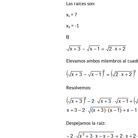
Las raíces son:
x₁ = 7
x₂ = -1
l)
Elevamos ambos miembros al cuadra
Resolvemos:
Despejamos la raíz: