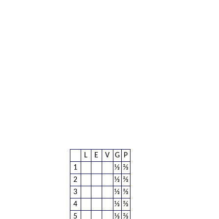
L
E
V
G
P
1
⅓
⅔
2
⅓
⅔
3
⅓
⅔
4
⅓
⅔
5
⅓
⅔