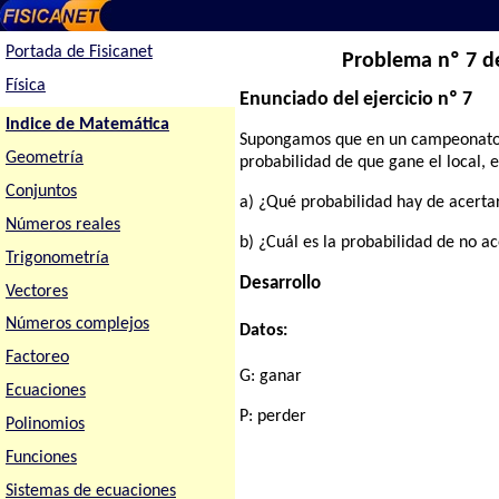
Portada de Fisicanet
Problema nº 7 de
Física
Enunciado del ejercicio nº 7
Indice de Matemática
Supongamos que en un campeonato de
Geometría
probabilidad de que gane el local, 
Conjuntos
a) ¿Qué probabilidad hay de acertar
Números reales
b) ¿Cuál es la probabilidad de no a
Trigonometría
Desarrollo
Vectores
Números complejos
Datos:
Factoreo
G: ganar
Ecuaciones
P: perder
Polinomios
Funciones
Sistemas de ecuaciones