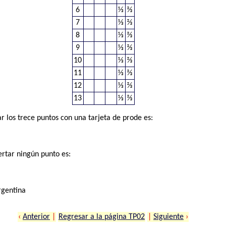
6
⅓
⅔
7
⅓
⅔
8
⅓
⅔
9
⅓
⅔
10
⅓
⅔
11
⅓
⅔
12
⅓
⅔
13
⅓
⅔
r los trece puntos con una tarjeta de prode es:
ertar ningún punto es:
rgentina
‹
Anterior
|
Regresar a la página TP02
|
Siguiente
›