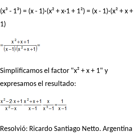
(x³ - 1³) = (x - 1)·(x² + x·1 + 1²) = (x - 1)·(x² + x +
1)
Simplificamos el factor "x² + x + 1" y
expresamos el resultado:
Resolvió:
Ricardo Santiago Netto
. Argentina