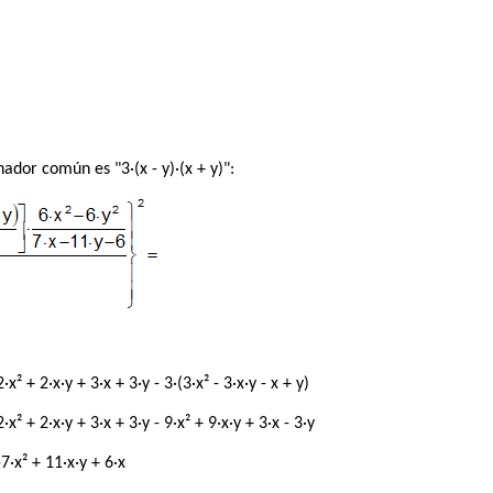
dor común es "3·(x - y)·(x + y)":
2·x² + 2·x·y + 3·x + 3·y - 3·(3·x² - 3·x·y - x + y)
 2·x² + 2·x·y + 3·x + 3·y - 9·x² + 9·x·y + 3·x - 3·y
 -7·x² + 11·x·y + 6·x