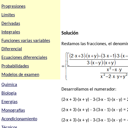
Progresiones
Límites
Derivadas
Integrales
Solución
Funciones varias variables
Restamos las fracciones, el denomina
Diferencial
Ecuaciones diferenciales
Probabilidades
Modelos de examen
Química
Desarrollamos el numerador:
Biología
(2·x + 3)·(x + y) - 3·(3·x - 1)·(x - y) = 
Energías
(2·x + 3)·(x + y) - 3·(3·x - 1)·(x - y) =
Monografías
Acondicionamiento
(2·x + 3)·(x + y) - 3·(3·x - 1)·(x - y) =
Técnicos