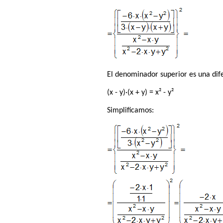
El denominador superior es una dif
(x - y)·(x + y) = x² - y²
Simplificamos: