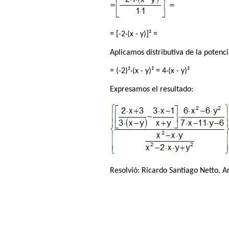
= [-2·(x - y)]² =
Aplicamos distributiva de la potenc
= (-2)²·(x - y)² = 4·(x - y)²
Expresamos el resultado:
Resolvió:
Ricardo Santiago Netto
. A