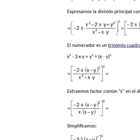
Expresamos la división principal c
El numerador es un
trinomio cuadr
x² - 2·x·y + y² = (x - y)²
Extraemos factor común "x" en el 
Simplificamos: