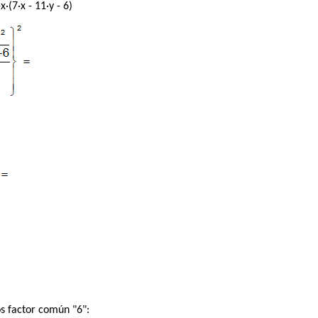
-x·(7·x - 11·y - 6)
s factor común "6":