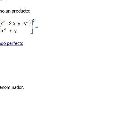
omo un producto:
ado perfecto
:
denominador: