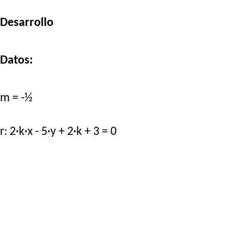
Desarrollo
Datos:
m = -½
r: 2·k·x - 5·y + 2·k + 3 = 0