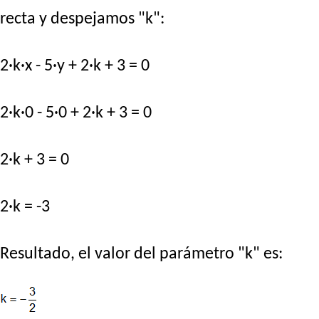
recta y despejamos "k":
2·k·x - 5·y + 2·k + 3 = 0
2·k·0 - 5·0 + 2·k + 3 = 0
2·k + 3 = 0
2·k = -3
Resultado, el valor del parámetro "k" es: