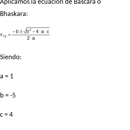
Aplicamos la ecuación de Báscara o
Bhaskara:
Siendo:
a = 1
b = -5
c = 4