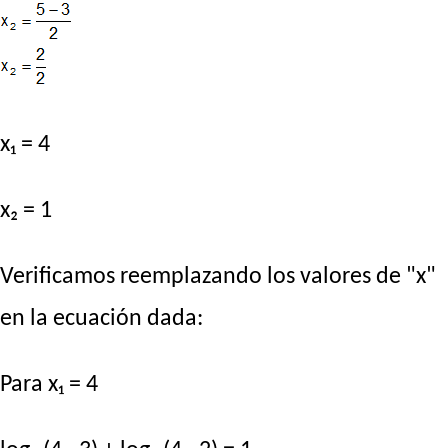
x₁ = 4
x₂ = 1
Verificamos reemplazando los valores de "x"
en la ecuación dada:
Para x₁ = 4