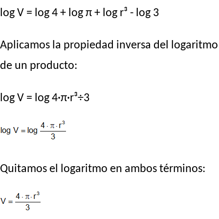
log V = log 4 + log π + log r³ - log 3
Aplicamos la propiedad inversa del logaritmo
de un producto:
log V = log 4·π·r³÷3
Quitamos el logaritmo en ambos términos: