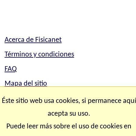
Acerca de Fisicanet
Términos y condiciones
FAQ
Mapa del sitio
Mapa del sitio
Éste sitio web usa cookies, si permanece aqu
Contacto
acepta su uso.
Puede leer más sobre el uso de cookies en
Copyright © 2.000-2.028 Fisicanet ® Todos los