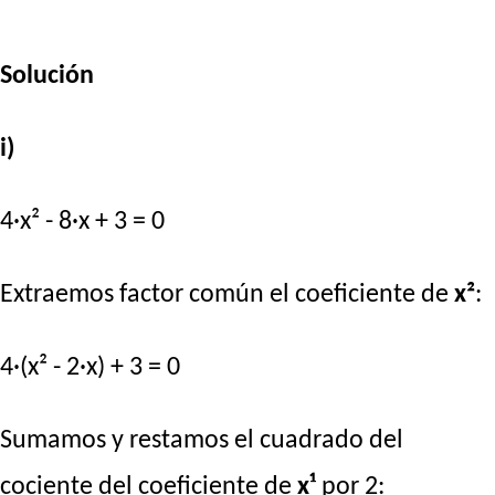
Solución
i)
4·x² - 8·x + 3 = 0
Extraemos factor común el coeficiente de
x²
:
4·(x² - 2·x) + 3 = 0
Sumamos y restamos el cuadrado del
cociente del coeficiente de
x¹
por 2: