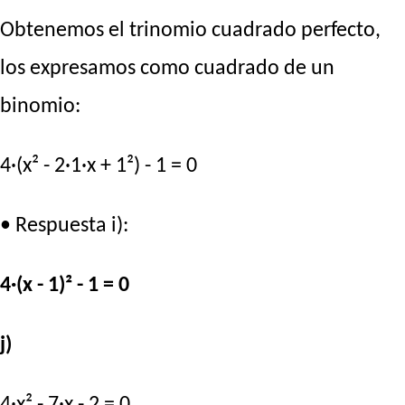
Obtenemos el trinomio cuadrado perfecto,
los expresamos como cuadrado de un
binomio:
4·(x² - 2·1·x + 1²) - 1 = 0
• Respuesta i):
4·(x - 1)² - 1 = 0
j)
4·x² - 7·x - 2 = 0