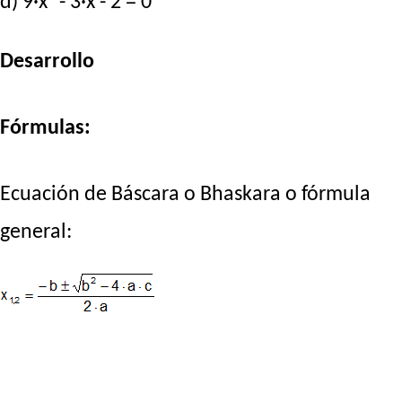
d) 9·x² - 3·x - 2 = 0
Desarrollo
Fórmulas:
Ecuación de Báscara o Bhaskara o fórmula
general: