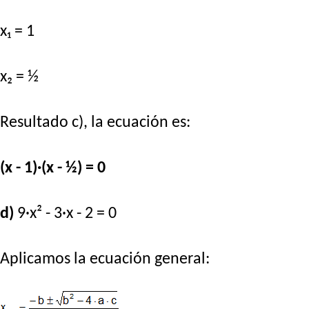
x₁ = 1
x₂ = ½
Resultado c), la ecuación es:
(x - 1)·(x - ½) = 0
d)
9·x² - 3·x - 2 = 0
Aplicamos la ecuación general: