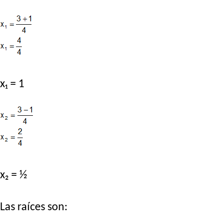
x₁ = 1
x₂ = ½
Las raíces son: