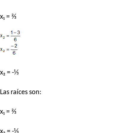
x₁ = ⅔
x₂ = -⅓
Las raíces son:
x₁ = ⅔
x₂ = -⅓