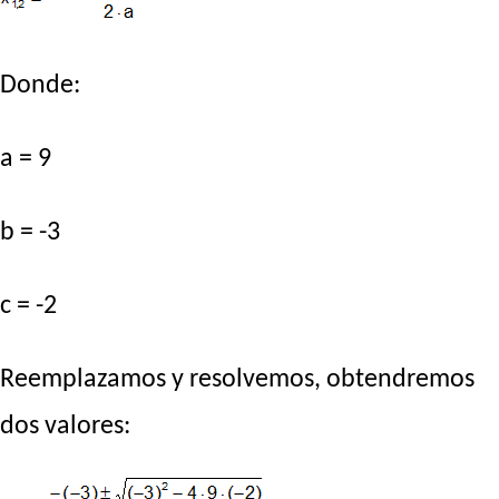
Donde:
a = 9
b = -3
c = -2
Reemplazamos y resolvemos, obtendremos
dos valores: