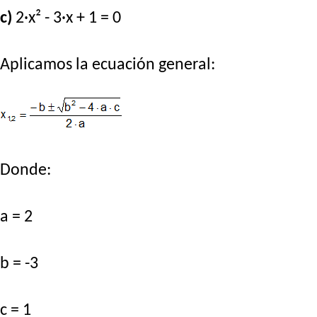
c)
2·x² - 3·x + 1 = 0
Aplicamos la ecuación general:
Donde:
a = 2
b = -3
c = 1