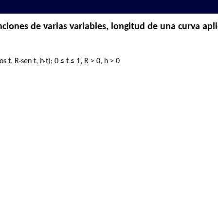
ciones de varias variables, longitud de una curva apl
 t, R·sen t, h·t); 0 ≤ t ≤ 1, R > 0, h > 0