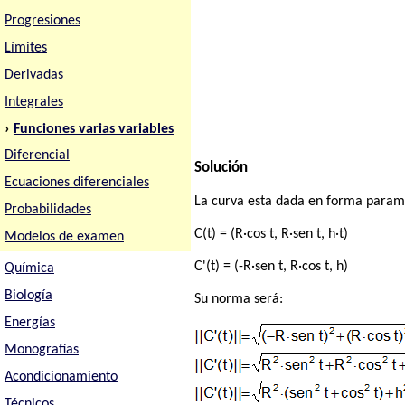
Progresiones
Límites
Derivadas
Integrales
›
Funciones varias variables
Diferencial
Solución
Ecuaciones diferenciales
La curva esta dada en forma param
Probabilidades
C(t) = (R·cos t, R·sen t, h·t)
Modelos de examen
C'(t) = (-R·sen t, R·cos t, h)
Química
Biología
Su norma será:
Energías
Monografías
Acondicionamiento
Técnicos