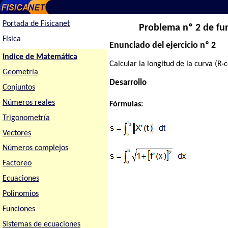
Portada de Fisicanet
Problema nº 2 de fun
Física
Enunciado del ejercicio nº 2
Indice de Matemática
Calcular la longitud de la curva (R·cos
Geometría
Desarrollo
Conjuntos
Números reales
Fórmulas:
Trigonometría
Vectores
Números complejos
Factoreo
Ecuaciones
Polinomios
Funciones
Sistemas de ecuaciones