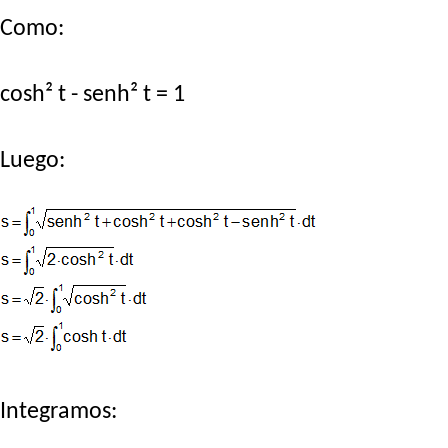
Como:
cosh² t - senh² t = 1
Luego:
Integramos: