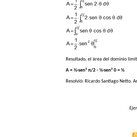
Resultado, el área del dominio limit
A = ½·sen² π/2 - ½·sen² 0 = ½
Resolvió:
Ricardo Santiago Netto
. A
Eje