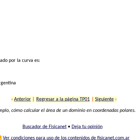
ado por la curva es:
rgentina
‹
Anterior
|
Regresar a la página TP01
|
Siguiente
›
mplo, cómo calcular el área de un dominio en coordenadas polares.
Buscador de Fisicanet
•
Deja tu opinión
⚠
Ver condiciones para uso de los contenidos de fisicanet.com.ar