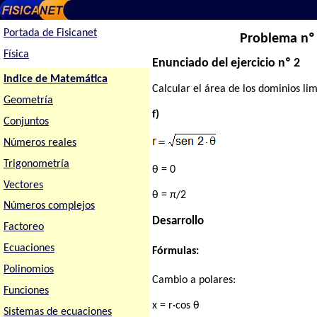
Portada de Fisicanet
Problema nº 
Física
Enunciado del ejercicio nº 2
Indice de Matemática
Calcular el área de los dominios lim
Geometría
f)
Conjuntos
Números reales
Trigonometría
θ = 0
Vectores
θ = π/2
Números complejos
Desarrollo
Factoreo
Ecuaciones
Fórmulas:
Polinomios
Cambio a polares:
Funciones
x = r·cos θ
Sistemas de ecuaciones