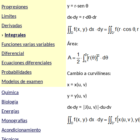
y = r·sen θ
Progresiones
Límites
dx·dy = r·dθ·dr
Derivadas
›
Integrales
Área:
Funciones varias variables
Diferencial
Ecuaciones diferenciales
Probabilidades
Cambio a curvilíneas:
Modelos de examen
x = x(u, v)
Química
y = y(u, v)
Biología
dx·dy = |J(u, v)|·du·dv
Energías
Monografías
Acondicionamiento
Técnicos