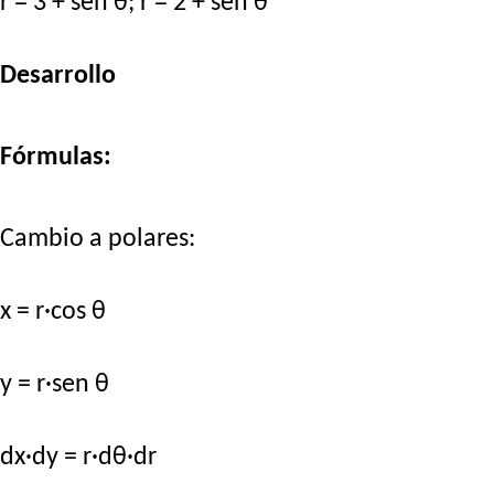
r = 3 + sen θ; r = 2 + sen θ
Desarrollo
Fórmulas:
Cambio a polares:
x = r·cos θ
y = r·sen θ
dx·dy = r·dθ·dr