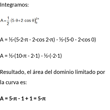
Integramos:
A = ½·(5·2·π - 2·cos 2·π) - ½·(5·0 - 2·cos 0)
A = ½·(10·π - 2·1) - ½·(-2·1)
Resultado, el área del dominio limitado por
la curva es:
A = 5·π - 1 + 1 = 5·π