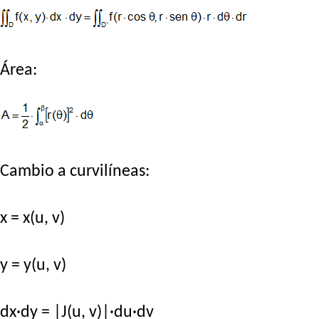
Área:
Cambio a curvilíneas:
x = x(u, v)
y = y(u, v)
dx·dy = |J(u, v)|·du·dv