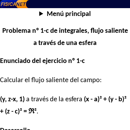
Menú principal
Problema nº 1-c de integrales, flujo saliente
a través de una esfera
Enunciado del ejercicio nº 1-c
Calcular el flujo saliente del campo:
(y, z·x, 1)
a través de la esfera
(x - a)² + (y - b)²
+ (z - c)² = ℜ²
.