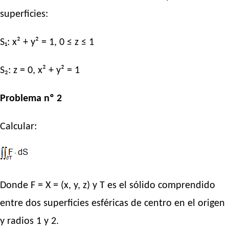
superficies:
S₁: x² + y² = 1, 0 ≤ z ≤ 1
S₂: z = 0, x² + y² = 1
Problema nº 2
Calcular:
Donde F = X = (x, y, z) y T es el sólido comprendido
entre dos superficies esféricas de centro en el origen
y radios 1 y 2.