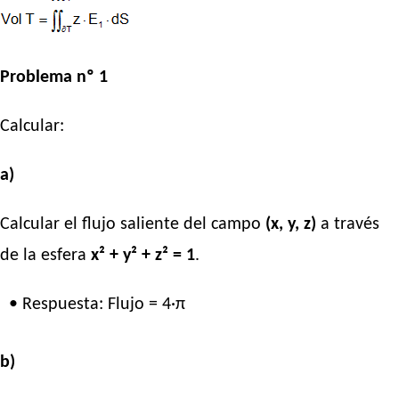
Problema nº 1
Calcular:
a)
Calcular el flujo saliente del campo
(x, y, z)
a través
de la esfera
x² + y² + z² = 1
.
• Respuesta: Flujo = 4·π
b)