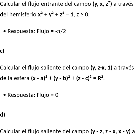
Calcular el flujo entrante del campo
(y, x, z²)
a través
del hemisferio
x² + y² + z² = 1
, z ≥ 0.
• Respuesta: Flujo = -π/2
c)
Calcular el flujo saliente del campo
(y, z·x, 1)
a través
de la esfera
(x - a)² + (y - b)² + (z - c)² = R²
.
• Respuesta: Flujo = 0
d)
Calcular el flujo saliente del campo
(y - z, z - x, x - y)
a