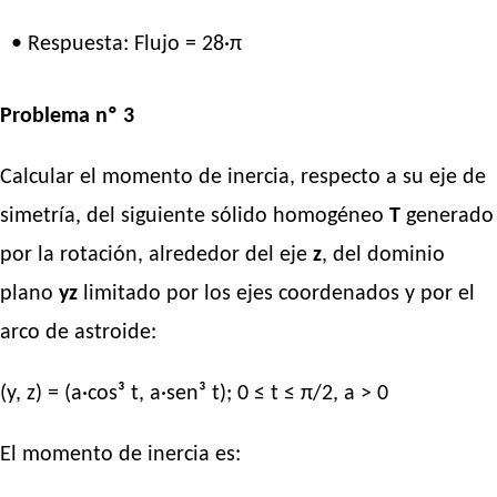
• Respuesta: Flujo = 28·π
Problema nº 3
Calcular el momento de inercia, respecto a su eje de
simetría, del siguiente sólido homogéneo
T
generado
por la rotación, alrededor del eje
z
, del dominio
plano
yz
limitado por los ejes coordenados y por el
arco de astroide:
(y, z) = (a·cos³ t, a·sen³ t); 0 ≤ t ≤ π/2, a > 0
El momento de inercia es: