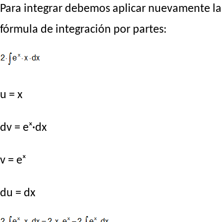
Para integrar debemos aplicar nuevamente la
fórmula de integración por partes:
u = x
dv = eˣ·dx
v = eˣ
du = dx