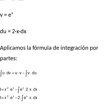
v = eˣ
du = 2·x·dx
Aplicamos la fórmula de integración por
partes: