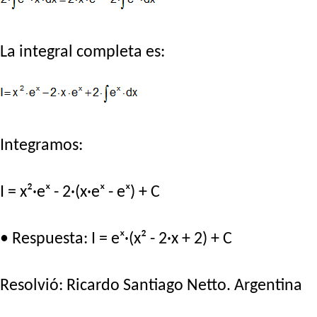
La integral completa es:
Integramos:
I = x²·eˣ - 2·(x·eˣ - eˣ) + C
• Respuesta: I = eˣ·(x² - 2·x + 2) + C
Resolvió:
Ricardo Santiago Netto
. Argentina