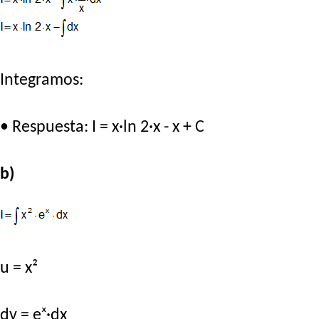
Integramos:
• Respuesta: I = x·ln 2·x - x + C
b)
u = x²
dv = eˣ·dx