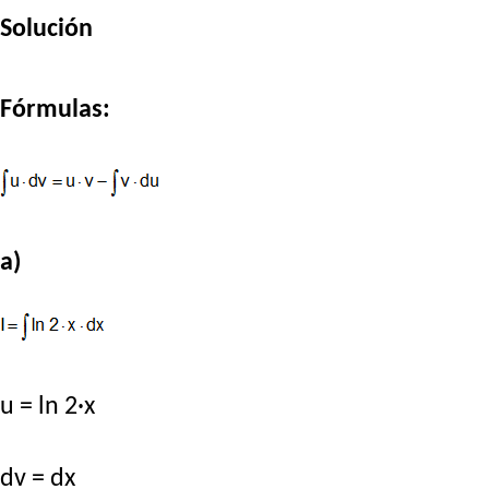
Solución
Fórmulas:
a)
u = ln 2·x
dv = dx