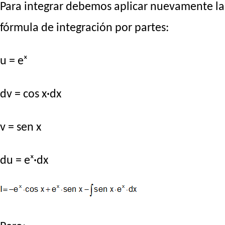
Para integrar debemos aplicar nuevamente la
fórmula de integración por partes:
u = eˣ
dv = cos x·dx
v = sen x
du = eˣ·dx