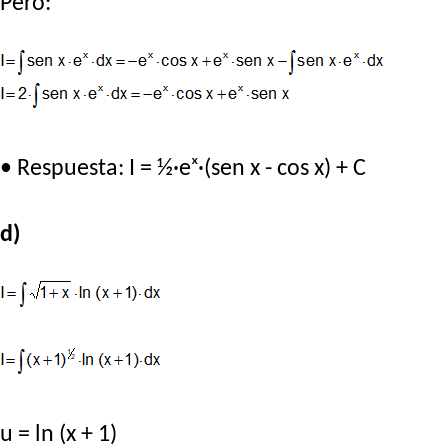
Pero:
• Respuesta: I = ½·eˣ·(sen x - cos x) + C
d)
u = ln (x + 1)