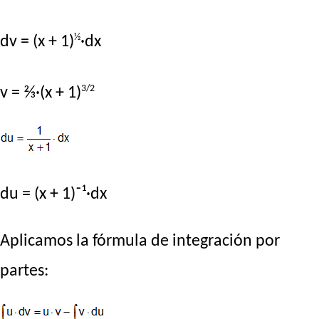
½
dv = (x + 1)
·dx
3/2
v = ⅔·(x + 1)
du = (x + 1)⁻¹·dx
Aplicamos la fórmula de integración por
partes: