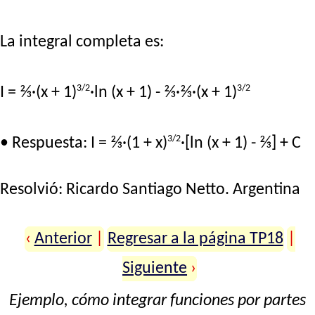
La integral completa es:
3/2
3/2
I = ⅔·(x + 1)
·ln (x + 1) - ⅔·⅔·(x + 1)
3/2
• Respuesta: I = ⅔·(1 + x)
·[ln (x + 1) - ⅔] + C
Resolvió:
Ricardo Santiago Netto
. Argentina
‹
Anterior
|
Regresar a la página TP18
|
Siguiente
›
Ejemplo, cómo integrar funciones por partes