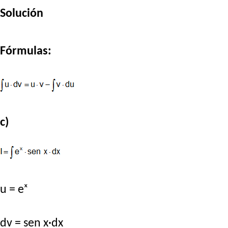
Solución
Fórmulas:
c)
u = eˣ
dv = sen x·dx