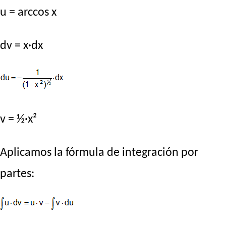
u = arccos x
dv = x·dx
v = ½·x²
Aplicamos la fórmula de integración por
partes: