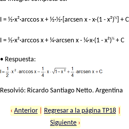
½
I = ½·x²·arccos x + ½·½·[arcsen x - x·(1 - x²)
] + C
½
I = ½·x²·arccos x + ¼·arcsen x - ¼·x·(1 - x²)
+ C
• Respuesta:
Resolvió:
Ricardo Santiago Netto
. Argentina
‹
Anterior
|
Regresar a la página TP18
|
Siguiente
›