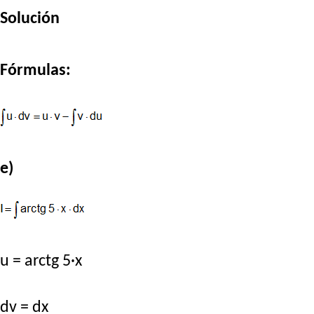
Solución
Fórmulas:
e)
u = arctg 5·x
dv = dx