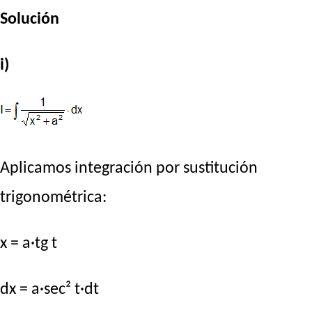
Solución
i)
Aplicamos integración por sustitución
trigonométrica:
x = a·tg t
dx = a·sec² t·dt