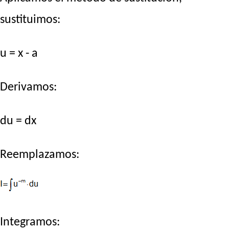
sustituimos:
u = x - a
Derivamos:
du = dx
Reemplazamos:
Integramos: