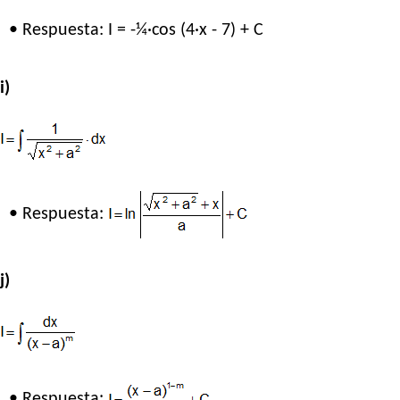
• Respuesta: I = -¼·cos (4·x - 7) + C
i)
• Respuesta:
j)
• Respuesta: