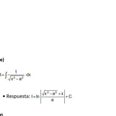
e)
• Respuesta:
f)