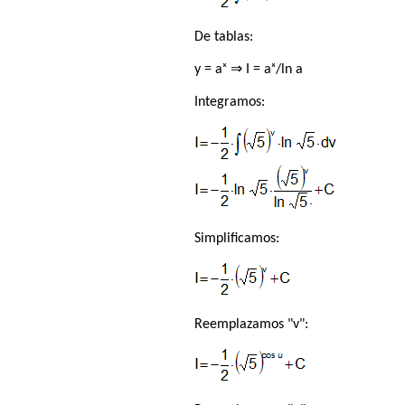
De tablas:
y = aˣ ⇒ I = aˣ/ln a
Integramos:
Simplificamos:
Reemplazamos "v":