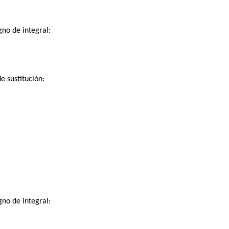
gno de integral:
 sustitución:
gno de integral: