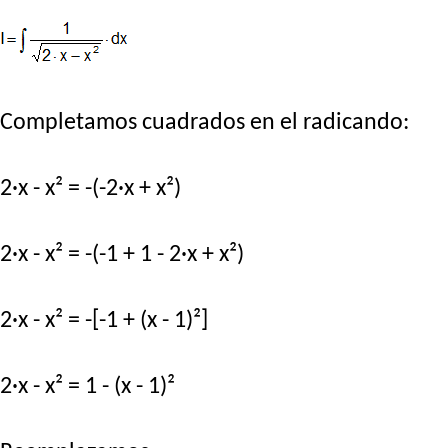
Completamos cuadrados en el radicando:
2·x - x² = -(-2·x + x²)
2·x - x² = -(-1 + 1 - 2·x + x²)
2·x - x² = -[-1 + (x - 1)²]
2·x - x² = 1 - (x - 1)²