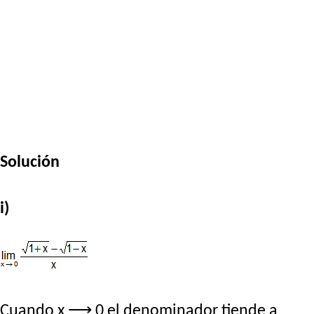
Solución
i)
Cuando x ⟶ 0 el denominador tiende a