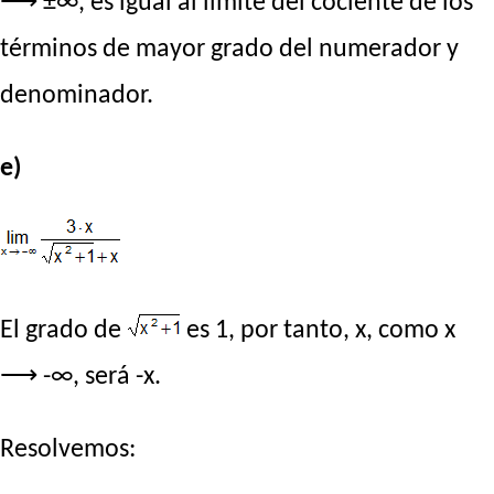
⟶ ±∞, es igual al límite del cociente de los
términos de mayor grado del numerador y
denominador.
e)
El grado de
es 1, por tanto, x, como x
⟶ -∞, será -x.
Resolvemos: