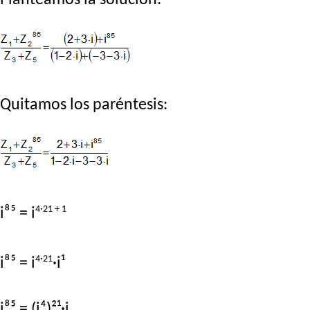
Quitamos los paréntesis:
4·21 + 1
i⁸⁵ = i
4·21
i⁸⁵ = i
·i¹
i⁸⁵ = (i⁴)²¹·i