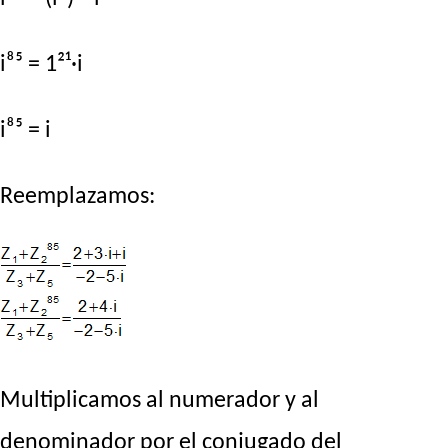
i⁸⁵ = 1²¹·i
i⁸⁵ = i
Reemplazamos:
Multiplicamos al numerador y al
denominador por el conjugado del