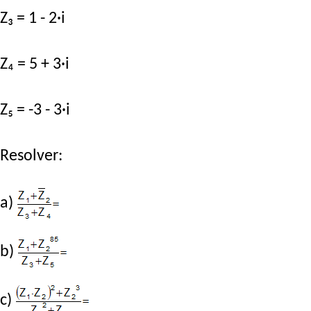
Z₃ = 1 - 2·i
Z₄ = 5 + 3·i
Z₅ = -3 - 3·i
Resolver:
a)
b)
c)