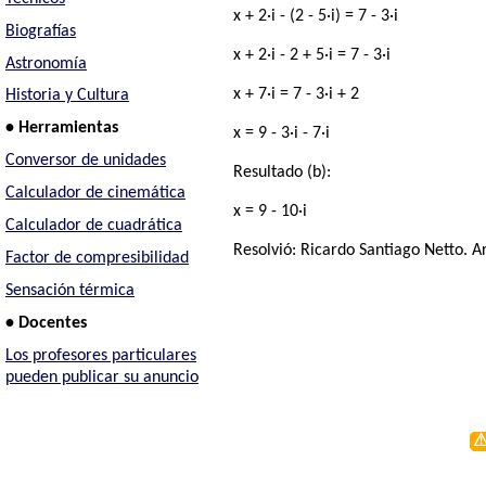
x + 2·i - (2 - 5·i) = 7 - 3·i
Biografías
x + 2·i - 2 + 5·i = 7 - 3·i
Astronomía
x + 7·i = 7 - 3·i + 2
Historia y Cultura
• Herramientas
x = 9 - 3·i - 7·i
Conversor de unidades
Resultado (b):
Calculador de cinemática
x = 9 - 10·i
Calculador de cuadrática
Resolvió:
Ricardo Santiago Netto
. A
Factor de compresibilidad
Sensación térmica
• Docentes
Los profesores particulares
pueden publicar su anuncio