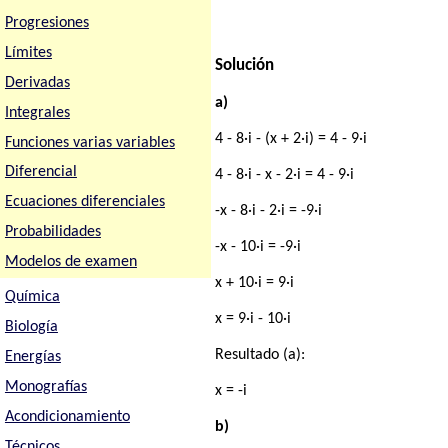
Progresiones
Límites
Solución
Derivadas
a)
Integrales
4 - 8·i - (x + 2·i) = 4 - 9·i
Funciones varias variables
Diferencial
4 - 8·i - x - 2·i = 4 - 9·i
Ecuaciones diferenciales
-x - 8·i - 2·i = -9·i
Probabilidades
-x - 10·i = -9·i
Modelos de examen
x + 10·i = 9·i
Química
x = 9·i - 10·i
Biología
Resultado (a):
Energías
Monografías
x = -i
Acondicionamiento
b)
Técnicos