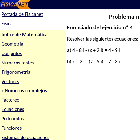
Portada de Fisicanet
Problema nº
Física
Enunciado del ejercicio nº 4
Indice de Matemática
Resolver las siguientes ecuaciones:
Geometría
a) 4 - 8·i - (x + 2·i) = 4 - 9·i
Conjuntos
b) x + 2·i - (2 - 5·i) = 7 - 3·i
Números reales
Trigonometría
Vectores
›
Números complejos
Factoreo
Ecuaciones
Polinomios
Funciones
Sistemas de ecuaciones