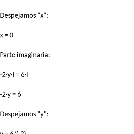
Despejamos "x":
x = 0
Parte imaginaria:
-2·y·i = 6·i
-2·y = 6
Despejamos "y":