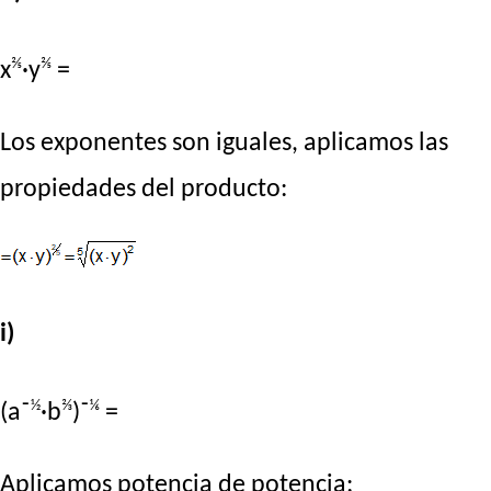
⅖
⅖
x
·y
=
Los exponentes son iguales, aplicamos las
propiedades del producto:
i)
½
⅔
⅙
(a⁻
·b
)⁻
=
Aplicamos potencia de potencia: