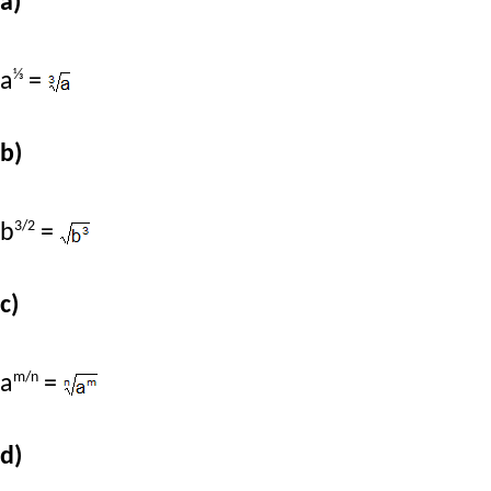
a)
⅓
a
=
b)
3/2
b
=
c)
m/n
a
=
d)