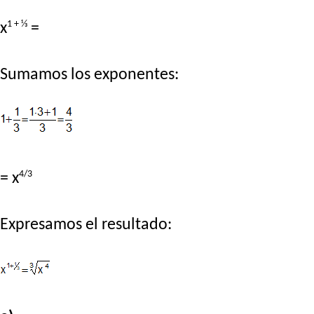
1 + ⅓
x
=
Sumamos los exponentes:
4/3
= x
Expresamos el resultado: