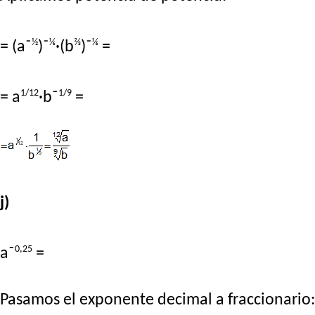
½
⅙
⅔
⅙
= (a⁻
)⁻
·(b
)⁻
=
1/12
1/9
= a
·b⁻
=
j)
0,25
a⁻
=
Pasamos el exponente decimal a fraccionario: