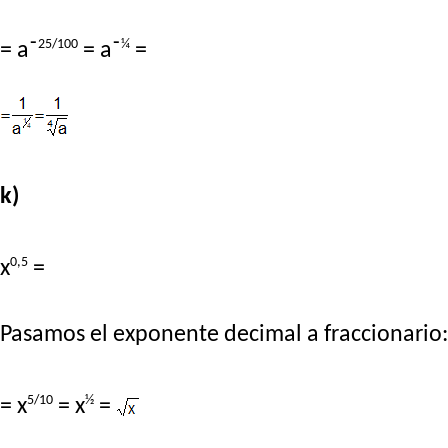
25/100
¼
= a⁻
= a⁻
=
k)
0,5
x
=
Pasamos el exponente decimal a fraccionario:
5/10
½
= x
= x
=