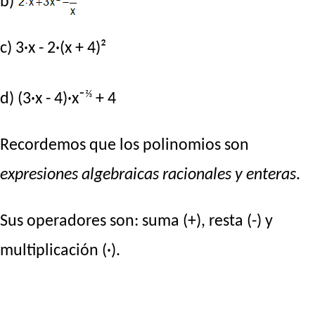
b)
c) 3·x - 2·(x + 4)²
⅔
d) (3·x - 4)·x⁻
+ 4
Recordemos que los polinomios son
expresiones algebraicas racionales y enteras
.
Sus operadores son: suma (+), resta (-) y
multiplicación (·).