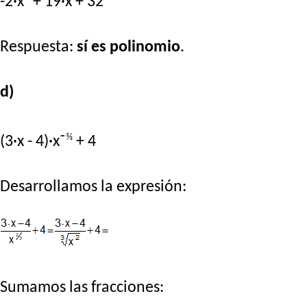
-2·x² + 19·x + 32
Respuesta:
sí es polinomio
.
d)
⅔
(3·x - 4)·x⁻
+ 4
Desarrollamos la expresión:
Sumamos las fracciones: