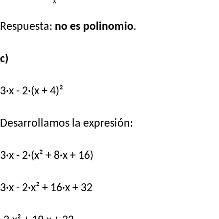
Respuesta:
no es polinomio
.
c)
3·x - 2·(x + 4)²
Desarrollamos la expresión:
3·x - 2·(x² + 8·x + 16)
3·x - 2·x² + 16·x + 32