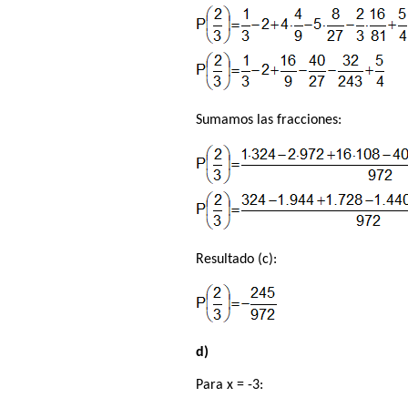
Sumamos las fracciones:
Resultado (c):
d)
Para x = -3: