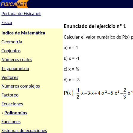
Portada de Fisicanet
Física
Enunciado del ejercicio nº 1
Indice de Matemática
Calcular el valor numérico de P(x) p
Geometría
a) x = 1
Conjuntos
b) x = -1
Números reales
Trigonometría
c) x = ⅔
Vectores
d) x = -3
Números complejos
Factoreo
Ecuaciones
›
Polinomios
Funciones
Sistemas de ecuaciones