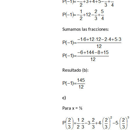
Sumamos las fracciones:
Resultado (b):
c)
Para x = ⅔