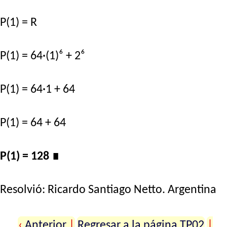
P(1) = R
P(1) = 64·(1)⁶ + 2⁶
P(1) = 64·1 + 64
P(1) = 64 + 64
P(1) = 128
∎
Resolvió:
Ricardo Santiago Netto
. Argentina
‹
Anterior
|
Regresar a la página TP02
|