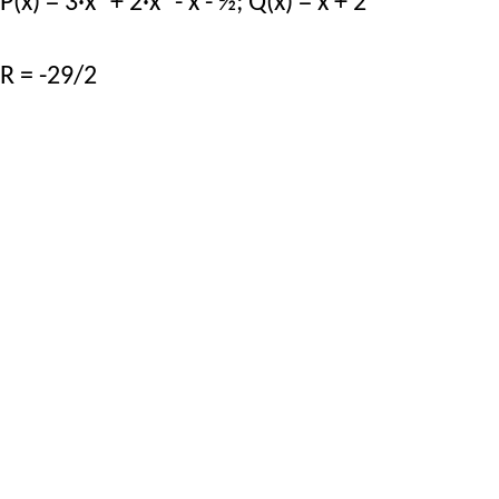
P(x) = 3·x³ + 2·x² - x - ½; Q(x) = x + 2
R = -29/2