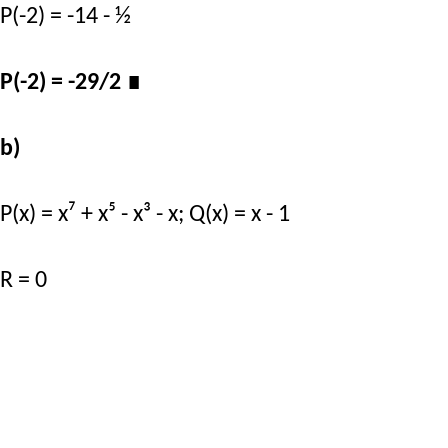
P(-2) = -14 - ½
P(-2) = -29/2
∎
b)
P(x) = x⁷ + x⁵ - x³ - x; Q(x) = x - 1
R = 0