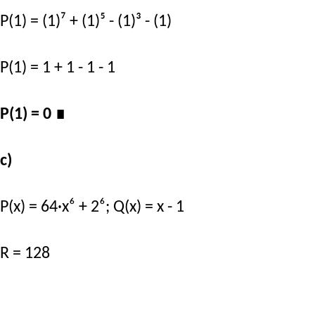
P(1) = (1)⁷ + (1)⁵ - (1)³ - (1)
P(1) = 1 + 1 - 1 - 1
P(1) = 0
∎
c)
P(x) = 64·x⁶ + 2⁶; Q(x) = x - 1
R = 128