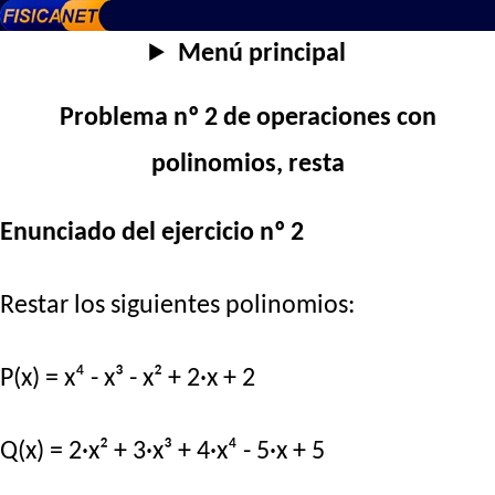
Menú principal
Problema nº 2 de operaciones con
polinomios, resta
Enunciado del ejercicio nº 2
Restar los siguientes polinomios:
P(x) = x⁴ - x³ - x² + 2·x + 2
Q(x) = 2·x² + 3·x³ + 4·x⁴ - 5·x + 5