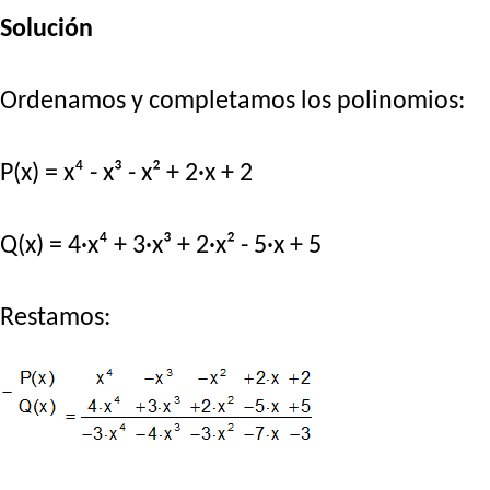
Solución
Ordenamos y completamos los polinomios:
P(x) = x⁴ - x³ - x² + 2·x + 2
Q(x) = 4·x⁴ + 3·x³ + 2·x² - 5·x + 5
Restamos: