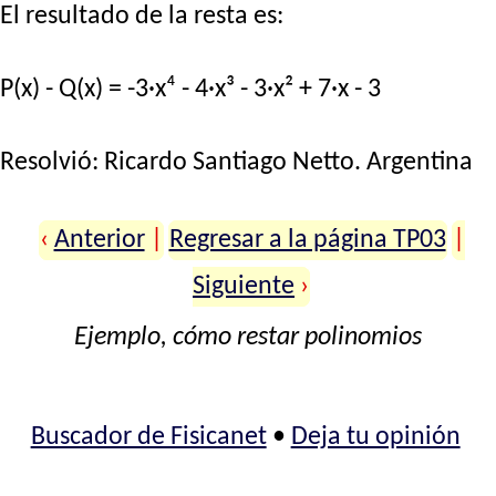
El resultado de la resta es:
P(x) - Q(x) = -3·x⁴ - 4·x³ - 3·x² + 7·x - 3
Resolvió:
Ricardo Santiago Netto
. Argentina
‹
Anterior
|
Regresar a la página TP03
|
Siguiente
›
Ejemplo, cómo restar polinomios
Buscador de Fisicanet
•
Deja tu opinión