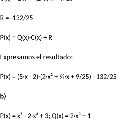
R = -132/25
P(x) = Q(x)·C(x) + R
Expresamos el resultado:
P(x) = (5·x - 2)·(2·x² + ⅖·x + 9/25) - 132/25
b)
P(x) = x⁵ - 2·x³ + 3; Q(x) = 2·x³ + 1