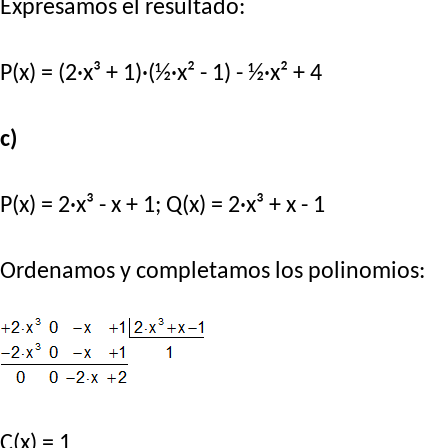
Expresamos el resultado:
P(x) = (2·x³ + 1)·(½·x² - 1) - ½·x² + 4
c)
P(x) = 2·x³ - x + 1; Q(x) = 2·x³ + x - 1
Ordenamos y completamos los polinomios:
C(x) = 1