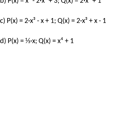
b) P(x) = x⁵ - 2·x³ + 3; Q(x) = 2·x³ + 1
c) P(x) = 2·x³ - x + 1; Q(x) = 2·x³ + x - 1
d) P(x) = ⅓·x; Q(x) = x⁴ + 1