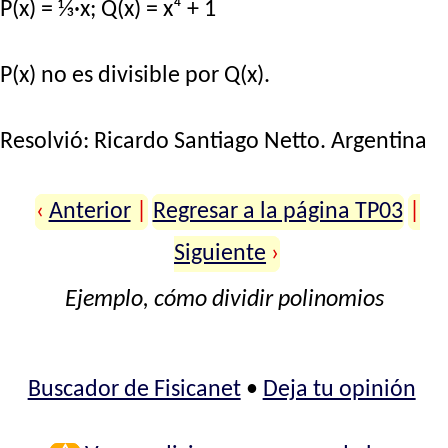
P(x) = ⅓·x; Q(x) = x⁴ + 1
P(x) no es divisible por Q(x).
Resolvió:
Ricardo Santiago Netto
. Argentina
‹
Anterior
|
Regresar a la página TP03
|
Siguiente
›
Ejemplo, cómo dividir polinomios
Buscador de Fisicanet
•
Deja tu opinión