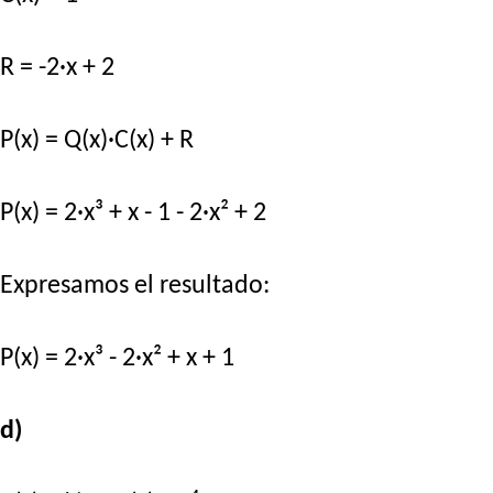
R = -2·x + 2
P(x) = Q(x)·C(x) + R
P(x) = 2·x³ + x - 1 - 2·x² + 2
Expresamos el resultado:
P(x) = 2·x³ - 2·x² + x + 1
d)