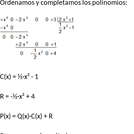
Ordenamos y completamos los polinomios:
C(x) = ½·x² - 1
R = -½·x² + 4
P(x) = Q(x)·C(x) + R