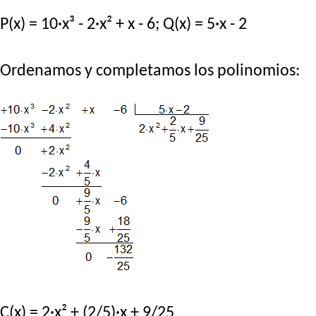
P(x) = 10·x³ - 2·x² + x - 6; Q(x) = 5·x - 2
Ordenamos y completamos los polinomios:
C(x) = 2·x² + (2/5)·x + 9/25