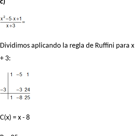
c)
Dividimos aplicando la regla de Ruffini para x
+ 3:
C(x) = x - 8