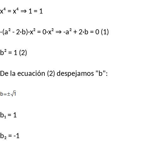
x⁴ = x⁴ ⇒ 1 = 1
-(a² - 2·b)·x² = 0·x² ⇒ -a² + 2·b = 0 (1)
b² = 1 (2)
De la ecuación (2) despejamos "b":
b₁ = 1
b₂ = -1