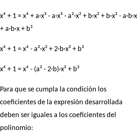
x⁴ + 1 = x⁴ + a·x³ - a·x³ - a²·x² + b·x² + b·x² - a·b·x
+ a·b·x + b²
x⁴ + 1 = x⁴ - a²·x² + 2·b·x² + b²
x⁴ + 1 = x⁴ - (a² - 2·b)·x² + b²
Para que se cumpla la condición los
coeficientes de la expresión desarrollada
deben ser iguales a los coeficientes del
polinomio: