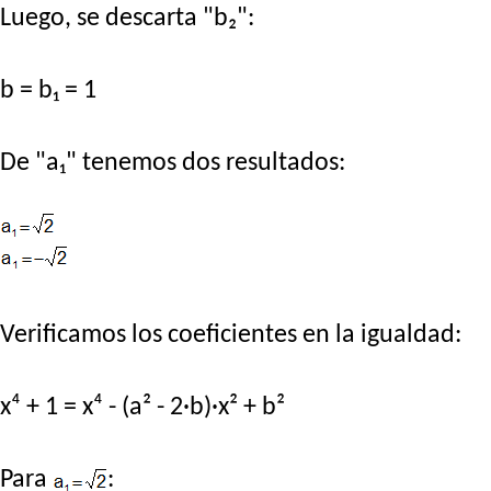
Luego, se descarta "b₂":
b = b₁ = 1
De "a₁" tenemos dos resultados:
Verificamos los coeficientes en la igualdad:
x⁴ + 1 = x⁴ - (a² - 2·b)·x² + b²
Para
: