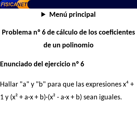
Menú principal
Problema nº 6 de cálculo de los coeficientes
de un polinomio
Enunciado del ejercicio nº 6
Hallar "a" y "b" para que las expresiones x⁴ +
1 y (x² + a·x + b)·(x² - a·x + b) sean iguales.