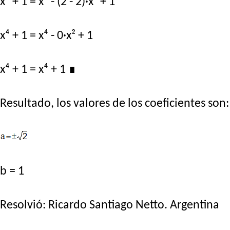
x⁴ + 1 = x⁴ - (2 - 2)·x² + 1
x⁴ + 1 = x⁴ - 0·x² + 1
x⁴ + 1 = x⁴ + 1
∎
Resultado, los valores de los coeficientes son:
b = 1
Resolvió:
Ricardo Santiago Netto
. Argentina