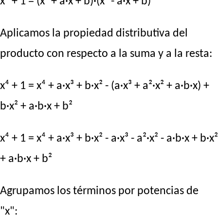
x⁴ + 1 = (x² + a·x + b)·(x² - a·x + b)
Aplicamos la propiedad distributiva del
producto con respecto a la suma y a la resta:
x⁴ + 1 = x⁴ + a·x³ + b·x² - (a·x³ + a²·x² + a·b·x) +
b·x² + a·b·x + b²
x⁴ + 1 = x⁴ + a·x³ + b·x² - a·x³ - a²·x² - a·b·x + b·x²
+ a·b·x + b²
Agrupamos los términos por potencias de
"x":