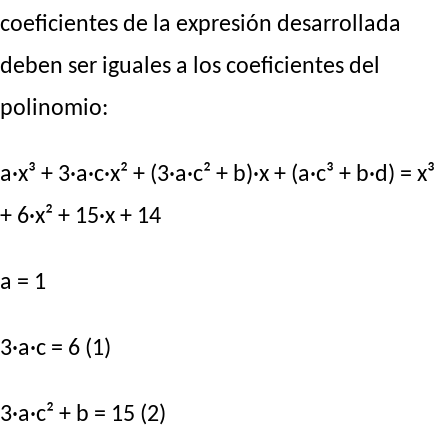
coeficientes de la expresión desarrollada
deben ser iguales a los coeficientes del
polinomio:
a·x³ + 3·a·c·x² + (3·a·c² + b)·x + (a·c³ + b·d) = x³
+ 6·x² + 15·x + 14
a = 1
3·a·c = 6 (1)
3·a·c² + b = 15 (2)