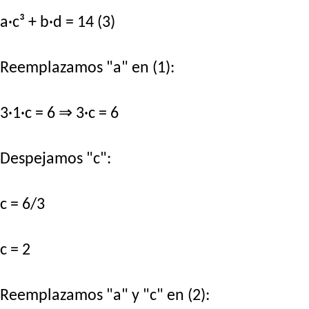
a·c³ + b·d = 14 (3)
Reemplazamos "a" en (1):
3·1·c = 6 ⇒ 3·c = 6
Despejamos "c":
c = 6/3
c = 2
Reemplazamos "a" y "c" en (2):