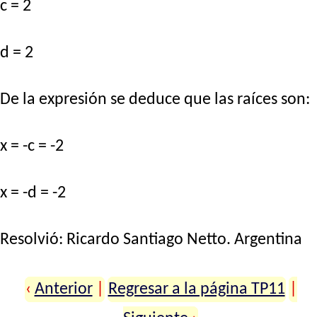
c = 2
d = 2
De la expresión se deduce que las raíces son:
x = -c = -2
x = -d = -2
Resolvió:
Ricardo Santiago Netto
. Argentina
‹
Anterior
|
Regresar a la página TP11
|