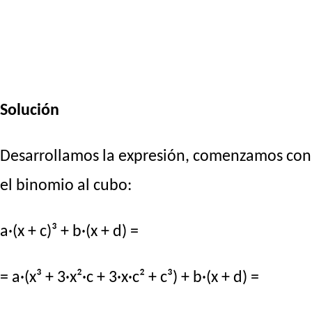
Solución
Desarrollamos la expresión, comenzamos con
el binomio al cubo:
a·(x + c)³ + b·(x + d) =
= a·(x³ + 3·x²·c + 3·x·c² + c³) + b·(x + d) =