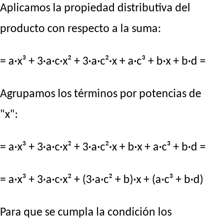
Aplicamos la propiedad distributiva del
producto con respecto a la suma:
= a·x³ + 3·a·c·x² + 3·a·c²·x + a·c³ + b·x + b·d =
Agrupamos los términos por potencias de
"x":
= a·x³ + 3·a·c·x² + 3·a·c²·x + b·x + a·c³ + b·d =
= a·x³ + 3·a·c·x² + (3·a·c² + b)·x + (a·c³ + b·d)
Para que se cumpla la condición los