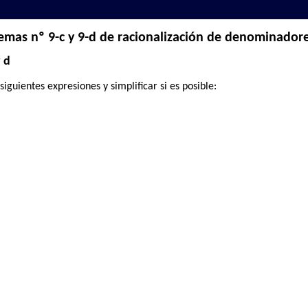
emas nº 9-c y 9-d de racionalización de denominador
y d
iguientes expresiones y simplificar si es posible: