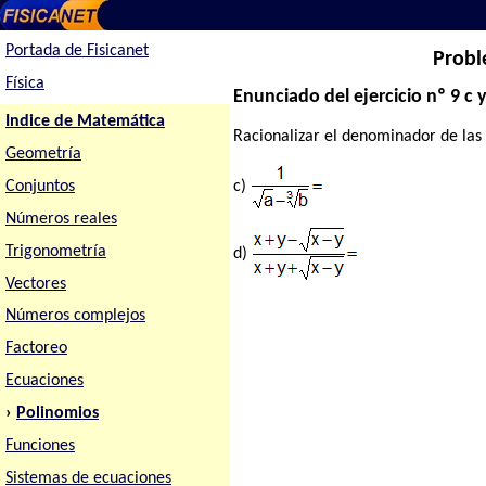
Portada de Fisicanet
Probl
Física
Enunciado del ejercicio nº 9 c 
Indice de Matemática
Racionalizar el denominador de las s
Geometría
Conjuntos
c)
Números reales
Trigonometría
d)
Vectores
Números complejos
Factoreo
Ecuaciones
›
Polinomios
Funciones
Sistemas de ecuaciones