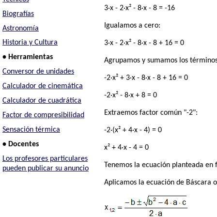
3·x - 2·x² - 8·x - 8 = -16
Biografías
Igualamos a cero:
Astronomía
Historia y Cultura
3·x - 2·x² - 8·x - 8 + 16 = 0
• Herramientas
Agrupamos y sumamos los términos 
Conversor de unidades
-2·x² + 3·x - 8·x - 8 + 16 = 0
Calculador de cinemática
-2·x² - 8·x + 8 = 0
Calculador de cuadrática
Extraemos factor común "-2":
Factor de compresibilidad
Sensación térmica
-2·(x² + 4·x - 4) = 0
• Docentes
x² + 4·x - 4 = 0
Los profesores particulares
Tenemos la ecuación planteada en 
pueden publicar su anuncio
Aplicamos la ecuación de Báscara o