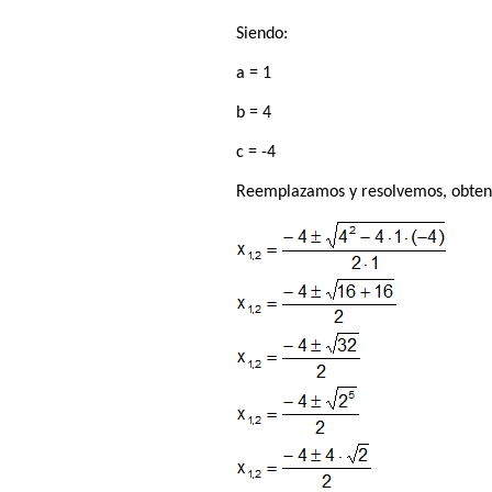
Siendo:
a = 1
b = 4
c = -4
Reemplazamos y resolvemos, obten