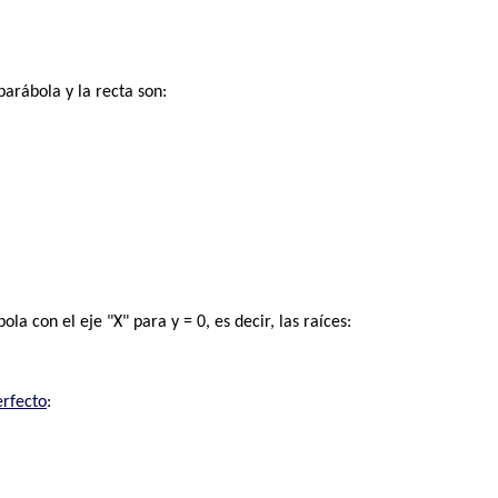
parábola y la recta son:
la con el eje "X" para y = 0, es decir, las raíces:
erfecto
: