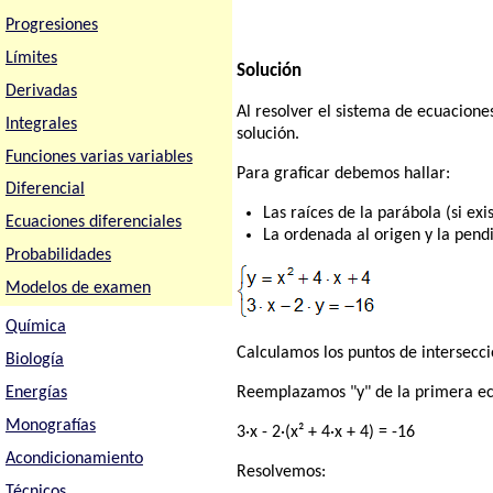
Progresiones
Límites
Solución
Derivadas
Al resolver el sistema de ecuacione
Integrales
solución.
Funciones varias variables
Para graficar debemos hallar:
Diferencial
Las raíces de la parábola (si exis
Ecuaciones diferenciales
La ordenada al origen y la pendi
Probabilidades
Modelos de examen
Química
Calculamos los puntos de intersecció
Biología
Energías
Reemplazamos "y" de la primera ec
Monografías
3·x - 2·(x² + 4·x + 4) = -16
Acondicionamiento
Resolvemos:
Técnicos