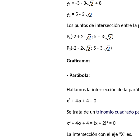
y₂ = -3 - 3·
+ 8
y₂ = 5 - 3·
Los puntos de intersección entre la 
P₁(-2 + 2·
; 5 + 3·
)
P₂(-2 - 2·
; 5 - 3·
)
Graficamos
- Parábola:
Hallamos la intersección de la parábo
x² + 4·x + 4 = 0
Se trata de un
trinomio cuadrado p
x² + 4·x + 4 = (x + 2)² = 0
La intersección con el eje "X" es: