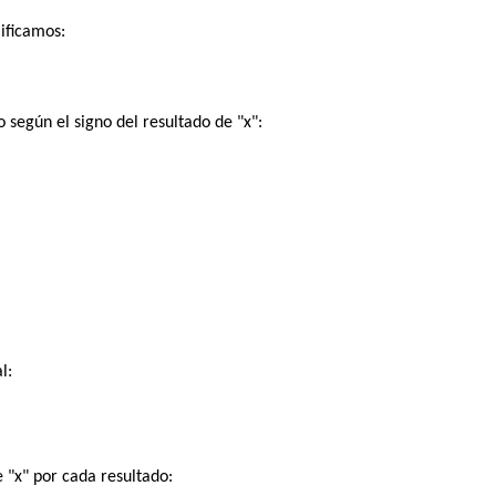
ificamos:
 según el signo del resultado de "x":
l:
 "x" por cada resultado: