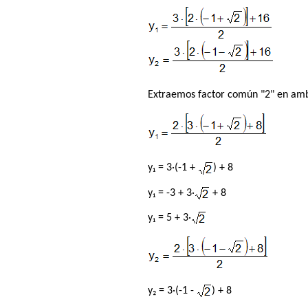
Extraemos factor común "2" en amb
y₁ = 3·(-1 +
) + 8
y₁ = -3 + 3·
+ 8
y₁ = 5 + 3·
y₂ = 3·(-1 -
) + 8