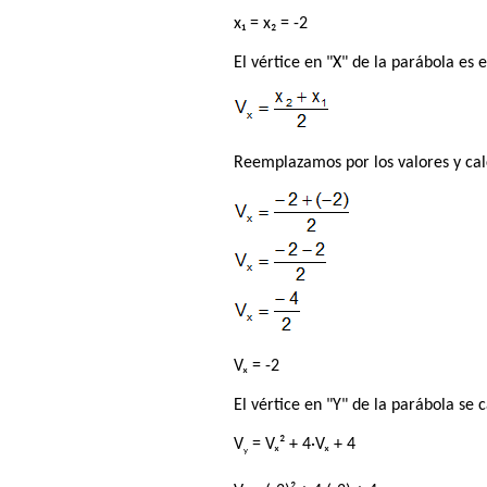
x₁ = x₂ = -2
El vértice en "X" de la parábola es 
Reemplazamos por los valores y ca
Vₓ = -2
El vértice en "Y" de la parábola se 
V
= Vₓ² + 4·Vₓ + 4
y