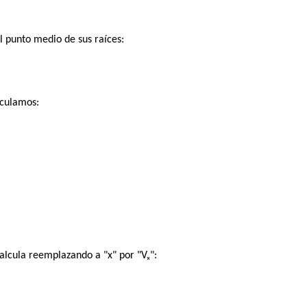
el punto medio de sus raíces:
lculamos:
calcula reemplazando a "x" por "Vₓ":