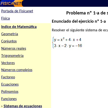
Portada de Fisicanet
Problema nº 1-a de s
Física
Enunciado del ejercicio nº 1-a
Indice de Matemática
Resolver el siguiente sistema de ecu
Geometría
Conjuntos
Números reales
Trigonometría
Vectores
Números complejos
Factoreo
Ecuaciones
Polinomios
Funciones
›
Sistemas de ecuaciones