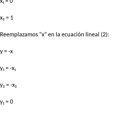
x₁ = 0
x₂ = 1
Reemplazamos "x" en la ecuación lineal (2):
y = -x
y₁ = -x₁
y₂ = -x₂
y₁ = 0