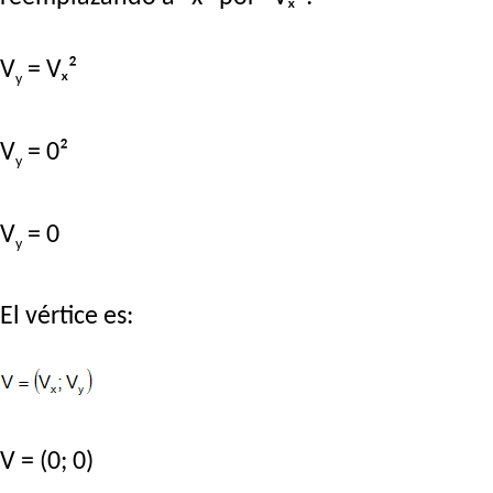
V
= Vₓ²
y
V
= 0²
y
V
= 0
y
El vértice es:
V = (0; 0)