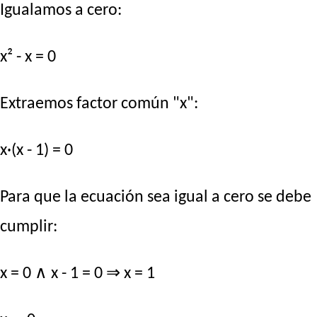
Igualamos a cero:
x² - x = 0
Extraemos factor común "x":
x·(x - 1) = 0
Para que la ecuación sea igual a cero se debe
cumplir:
x = 0 ∧ x - 1 = 0 ⇒ x = 1