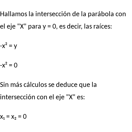
Hallamos la intersección de la parábola con
el eje "X" para y = 0, es decir, las raíces:
-x² = y
-x² = 0
Sin más cálculos se deduce que la
intersección con el eje "X" es:
x₁ = x₂ = 0