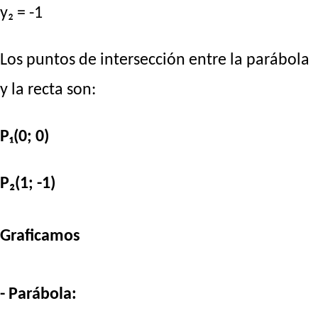
y₂ = -1
Los puntos de intersección entre la parábola
y la recta son:
P₁(0; 0)
P₂(1; -1)
Graficamos
- Parábola: