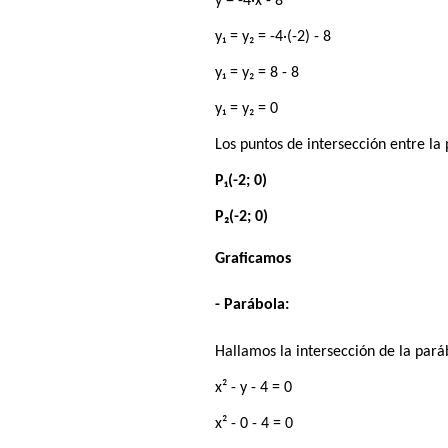
y = -4·x - 8
y₁ = y₂ = -4·(-2) - 8
y₁ = y₂ = 8 - 8
y₁ = y₂ = 0
Los puntos de intersección entre la 
P₁(-2; 0)
P₂(-2; 0)
Graficamos
- Parábola:
Hallamos la intersección de la parábo
x² - y - 4 = 0
x² - 0 - 4 = 0