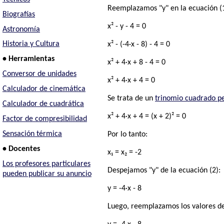
Reemplazamos "y" en la ecuación (1
Biografías
x² - y - 4 = 0
Astronomía
Historia y Cultura
x² - (-4·x - 8) - 4 = 0
• Herramientas
x² + 4·x + 8 - 4 = 0
Conversor de unidades
x² + 4·x + 4 = 0
Calculador de cinemática
Se trata de un
trinomio cuadrado p
Calculador de cuadrática
x² + 4·x + 4 = (x + 2)² = 0
Factor de compresibilidad
Sensación térmica
Por lo tanto:
• Docentes
x₁ = x₂ = -2
Los profesores particulares
Despejamos "y" de la ecuación (2):
pueden publicar su anuncio
y = -4·x - 8
Luego, reemplazamos los valores de