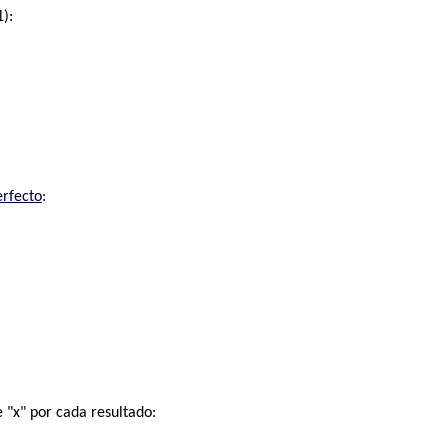
):
erfecto
:
 "x" por cada resultado: