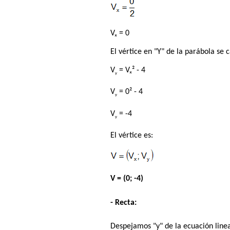
Vₓ = 0
El vértice en "Y" de la parábola se 
V
= Vₓ² - 4
y
V
= 0² - 4
y
V
= -4
y
El vértice es:
V = (0; -4)
- Recta:
Despejamos "y" de la ecuación linea