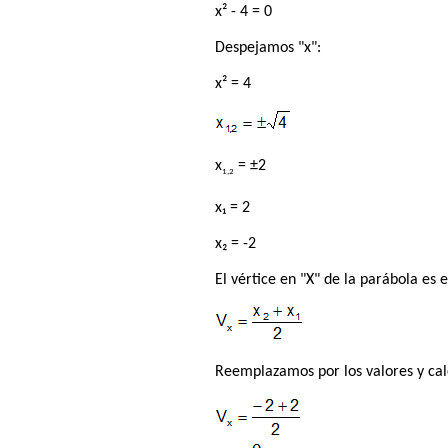
x² - 4 = 0
Despejamos "x":
x² = 4
x
= ±2
1,2
x₁ = 2
x₂ = -2
El vértice en "X" de la parábola es 
Reemplazamos por los valores y ca