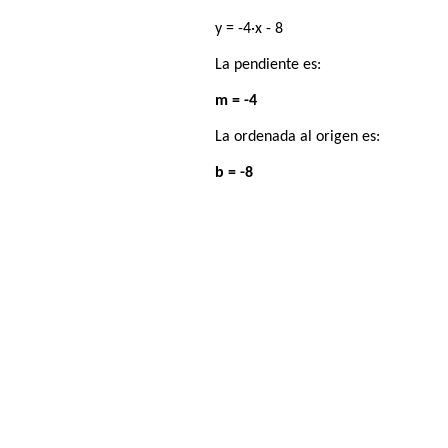
y = -4·x - 8
La pendiente es:
m = -4
La ordenada al origen es:
b = -8