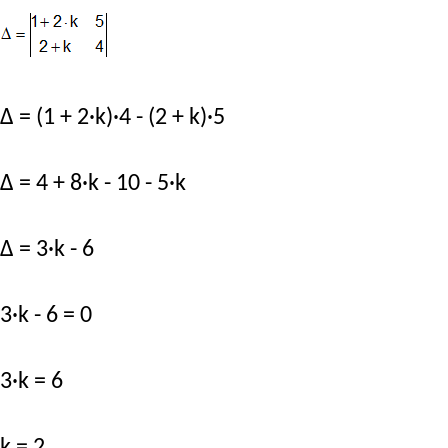
Δ = (1 + 2·k)·4 - (2 + k)·5
Δ = 4 + 8·k - 10 - 5·k
Δ = 3·k - 6
3·k - 6 = 0
3·k = 6
k = 2